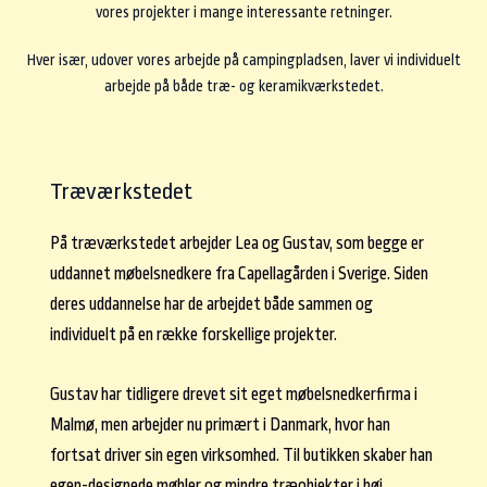
vores projekter i mange interessante retninger.
Hver især, udover vores arbejde på campingpladsen, laver vi individuelt
arbejde på både træ- og keramikværkstedet.
Træværkstedet
På træværkstedet arbejder Lea og Gustav, som begge er
uddannet møbelsnedkere fra Capellagården i Sverige. Siden
deres uddannelse har de arbejdet både sammen og
individuelt på en række forskellige projekter.
Gustav har tidligere drevet sit eget møbelsnedkerfirma i
Malmø, men arbejder nu primært i Danmark, hvor han
fortsat driver sin egen virksomhed. Til butikken skaber han
egen-designede møbler og mindre træobjekter i høj